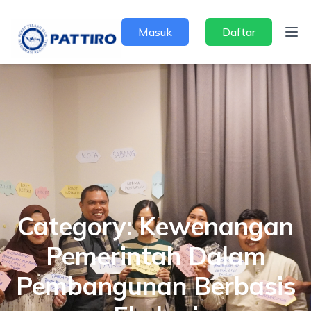
Masuk
Daftar
Category:
Kewenangan
Pemerintah Dalam
Pembangunan Berbasis